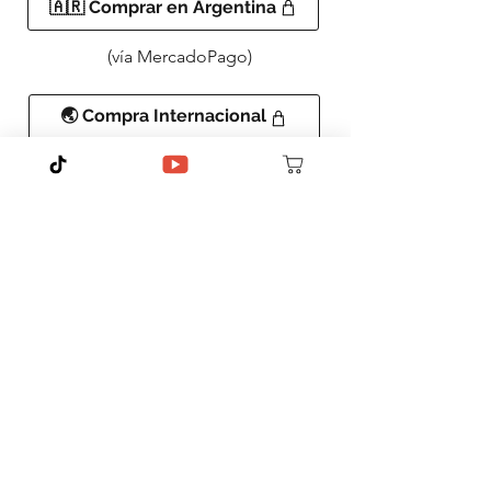
🇦🇷 Comprar en Argentina
(vía MercadoPago)
🌏 Compra Internacional
(vía PayPal)
Con Eso No Se Jode Para
Pobres
EDICIÓN INDIGENTES
🐀